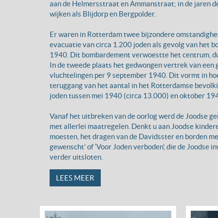
aan de Helmersstraat en Ammanstraat; in de jaren de
wijken als Blijdorp en Bergpolder.
Er waren in Rotterdam twee bijzondere omstandighed
evacuatie van circa 1.200 joden als gevolg van het
1940. Dit bombardement verwoestte het centrum, du
In de tweede plaats het gedwongen vertrek van een 
vluchtelingen per 9 september 1940. Dit vormt in ho
teruggang van het aantal in het Rotterdamse bevolk
joden tussen mei 1940 (circa 13.000) en oktober 19
Vanaf het uitbreken van de oorlog werd de Joodse 
met allerlei maatregelen. Denkt u aan Joodse kindere
moesten, het dragen van de Davidsster en borden met
gewenscht’ of ‘Voor Joden verboden’, die de Joodse i
verder uitsloten.
LEES MEER