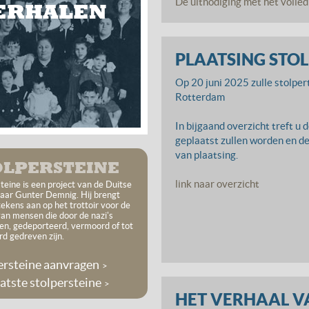
De uitnodiging met het volled
ERHALEN
PLAATSING STOL
Op 20 juni 2025 zulle stolper
Rotterdam
In bijgaand overzicht treft u
geplaatst zullen worden en de
van plaatsing.
OLPERSTEINE
link naar overzicht
teine is een project van de Duitse
aar Gunter Demnig. Hij brengt
ekens aan op het trottoir voor de
van mensen die door de nazi's
en, gedeporteerd, ver­moord of tot
rd gedreven zijn.
ersteine aanvragen
atste stolpersteine
HET VERHAAL V