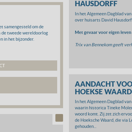
HAUSDORFF
In het Algemeen Dagblad van 3
over huisarts David Hausdorff
et samengesteld om de
Met gevaar voor eigen leven 
na de tweede wereldoorlog
 in het bijzonder.
Trix van Bennekom geeft verha
CT
AANDACHT VOO
HOEKSE WAARD
In het Algemeen Dagblad van 
waarin historica Tineke Molen
woord komt. Zij zet zich ervo
de Hoeksche Waard, die via 
gehouden...