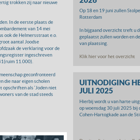
rtig trokken zij naar nieuwe
Op 18 en 19 juni zullen Stolp
Rotterdam
en. In de eerste plaats de
 bombardement van 14 mei
In bijgaand overzicht treft u
s ook de Helmersstraat e.o.
geplaatst zullen worden en de
groot aantal Joodse
van plaatsing.
ofdzaak de verklaring voor de
ingsregister ingeschreven
Klik hier voor het overzicht
41(ruim 11.000).
gemeenschap geconfronteerd
UITNODIGING H
n die naar eigen scholen
 opschriften als ‘Joden niet
JULI 2025
nwoners van de stad steeds
Hierbij wordt u van harte uitg
op woensdag 30 juli 2025 bij
Cohen-Hartogkade aan de Stie