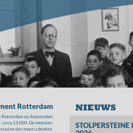
ument Rotterdam
NIEUWS
as Rotterdam na Amsterdam
: circa 13.000. De meesten
STOLPERSTEINE 
 stad en dan moet u denken
2026