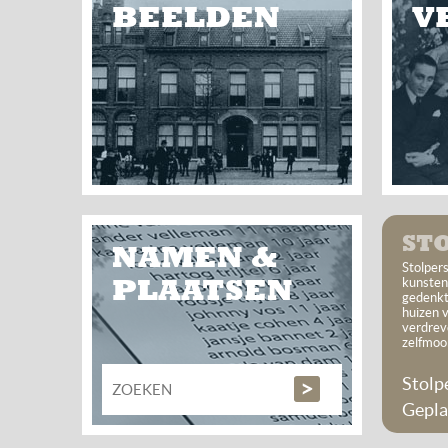
BEELDEN
V
ST
NAMEN &
Stolpers
PLAATSEN
kunsten
gedenkt
huizen 
verdrev
zelfmoo
Stolp
Gepla