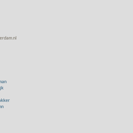
erdam.nl
man
jk
Bakker
nn