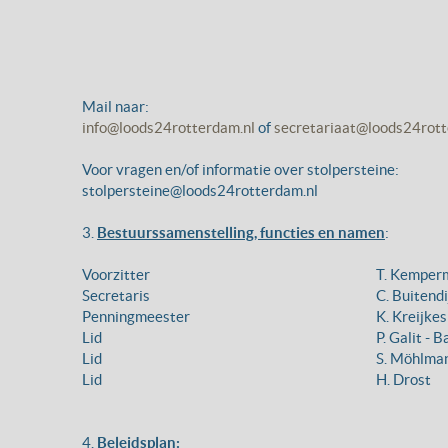
Mail naar:
info@loods24rotterdam.nl
of
secretariaat@loods24rott
Voor vragen en/of informatie over stolpersteine:
stolpersteine@loods24rotterdam.nl
3.
Bestuurssamenstelling, functies en namen
:
Voorzitter
T. Kemper
Secretaris
C. Buitendi
Penningmeester
K. Kreijkes
Lid
P. Galit - 
Lid
S. Möhlma
Lid
H. Drost
4.
Beleidsplan: