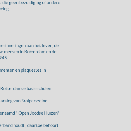
rs die geen bezoldiging of andere
ting.
herinneringen aan het leven, de
dse mensen in Rotterdam en de
1945.
umenten en plaquettes in
e Rotterdamse basisscholen
aatsing van Stolpersteine
genaamd " Open Joodse Huizen"
verband houdt , daartoe behoort