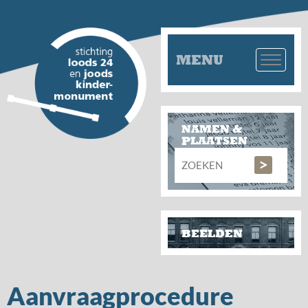
MENU
NAMEN &
PLAATSEN
BEELDEN
Aanvraagprocedure