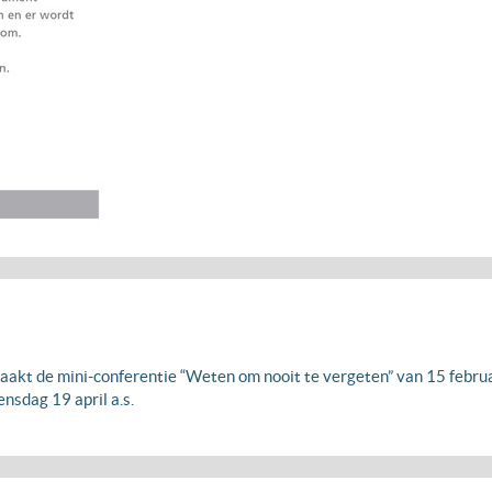
kt de mini-conferentie “Weten om nooit te vergeten” van 15 februari 
sdag 19 april a.s.