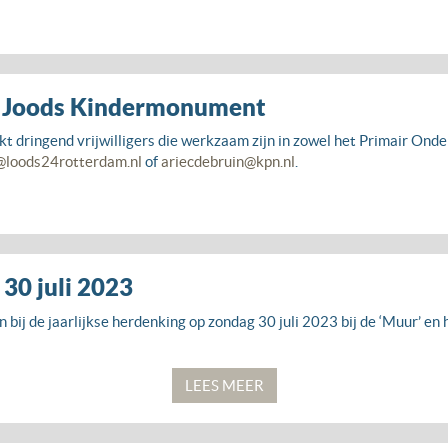
p Joods Kindermonument
ringend vrijwilligers die werkzaam zijn in zowel het Primair Onder
@loods24rotterdam.nl
of
ariecdebruin@kpn.nl
.
30 juli 2023
jn bij de jaarlijkse herdenking op zondag 30 juli 2023 bij de ‘Muur’
LEES MEER