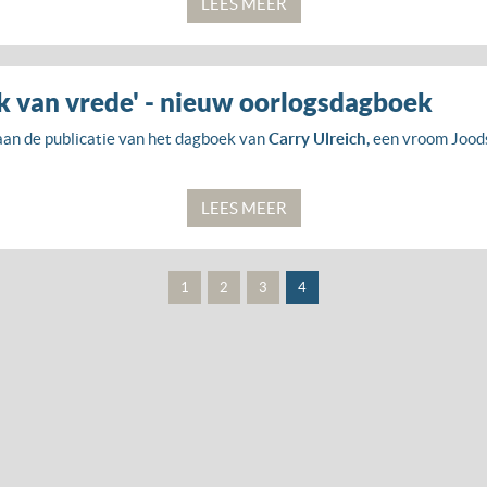
LEES MEER
ik van vrede' - nieuw oorlogsdagboek
an de publicatie van het dagboek van
Carry Ulreich,
een vroom Joods
LEES MEER
1
2
3
4