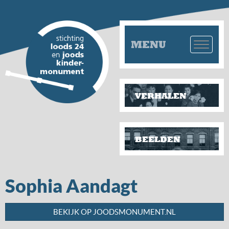
MENU
VERHALEN
BEELDEN
Sophia Aandagt
BEKIJK OP JOODSMONUMENT.NL