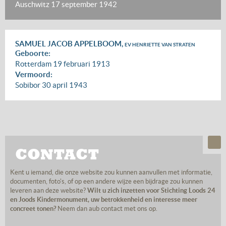
Auschwitz
17 september 1942
SAMUEL JACOB APPELBOOM,
EV HENRIETTE VAN STRATEN
Geboorte:
Rotterdam
19 februari 1913
Vermoord:
Sobibor
30 april 1943
CONTACT
Kent u iemand, die onze website zou kunnen aanvullen met informatie,
documenten, foto's, of op een andere wijze een bijdrage zou kunnen
leveren aan deze website?
Wilt u zich inzetten voor Stichting Loods 24
en Joods Kindermonument, uw betrokkenheid en interesse meer
concreet tonen?
Neem dan aub contact met ons op.