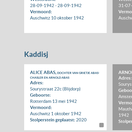
28-09-1942
-
28-09-1942
31-07
Vermoord:
Vermo
Auschwitz
10 oktober 1942
Ausch
Kaddisj
ALICE ABAS,
ARNO
DOCHTER VAN GRIETJE ABAS-
Adres:
CHASLER EN ARNOLD ABAS
Adres:
Sourys
Sourystraat 22c (Blijdorp)
Geboo
Geboorte:
Amste
Rotterdam
13 mei 1942
Vermo
Vermoord:
Mautha
Auschwitz
1 oktober 1942
1942
Stolperstein geplaatst:
2020
Stolpe