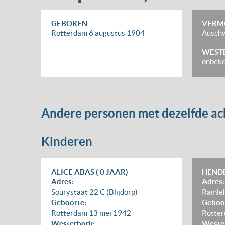
GEBOREN
VERM
Rotterdam
6 augustus 1904
Ausch
WEST
onbek
Andere personen met dezelfde a
Kinderen
ALICE ABAS ( 0 JAAR)
HENDE
Adres:
Adres:
Sourystaat 22 C (Blijdorp)
Ramleh
Geboorte:
Geboo
Rotterdam
13 mei 1942
Rotte
Westerbork:
Weste