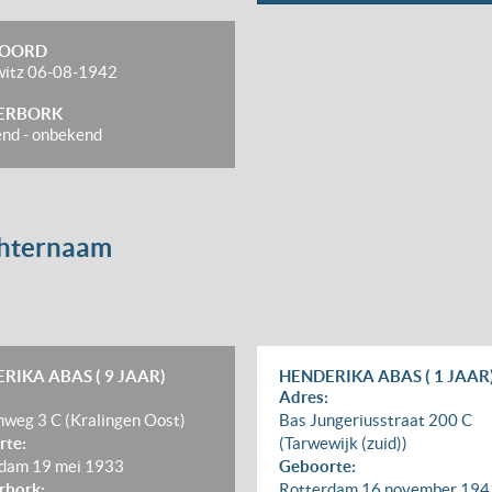
OORD
witz
06-08-1942
ERBORK
end
-
onbekend
chternaam
RIKA ABAS ( 9 JAAR)
HENDERIKA ABAS ( 1 JAAR
Adres:
weg 3 C (Kralingen Oost)
Bas Jungeriusstraat 200 C
rte:
(Tarwewijk (zuid))
rdam
19 mei 1933
Geboorte:
rbork:
Rotterdam
16 november 194