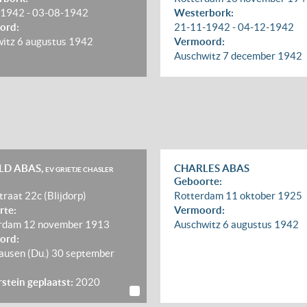
-1942
-
03-08-1942
Westerbork:
ord:
21-11-1942
-
04-12-1942
witz
6 augustus 1942
Vermoord:
Auschwitz
7 december 1942
LD ABAS,
CHARLES ABAS
EV GRIETJE CHASLER
Geboorte:
traat 22c (Blijdorp)
Rotterdam
11 oktober 1925
rte:
Vermoord:
rdam
12 november 1913
Auschwitz
6 augustus 1942
ord:
usen (Du.)
30 september
rstein geplaatst:
2020