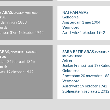
 ABAS,
NATHAN ABAS
EV ALIDA MORPUGO
rte:
Geboorte:
rdam
9 juni 1883
Amsterdam
1 mei 1904
ord:
Vermoord:
usen (Du.)
1 oktober 1942
Auschwitz
1 oktober 1942
ABAS,
SARA BETJE ABAS,
EV GERRIT HAAGMAN
EV BAREND
rte:
SALOMON ROOS
Adres:
rdam
24 februari 1866
Jonker Fransstraat 19 (Rubr
ord:
Geboorte:
witz
19 oktober 1942
Rotterdam
20 november 188
Vermoord:
Auschwitz
19 oktober 1942
Stolperstein geplaatst:
2012