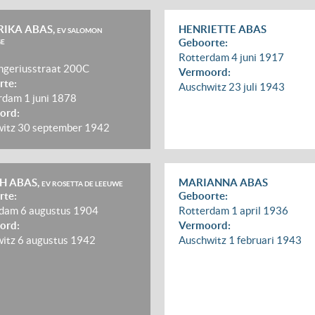
IKA ABAS,
HENRIETTE ABAS
EV SALOMON
Geboorte:
GE
Rotterdam
4 juni 1917
ngeriusstraat 200C
Vermoord:
rte:
Auschwitz
23 juli 1943
rdam
1 juni 1878
ord:
witz
30 september 1942
H ABAS,
MARIANNA ABAS
EV ROSETTA DE LEEUWE
rte:
Geboorte:
rdam
6 augustus 1904
Rotterdam
1 april 1936
ord:
Vermoord:
witz
6 augustus 1942
Auschwitz
1 februari 1943