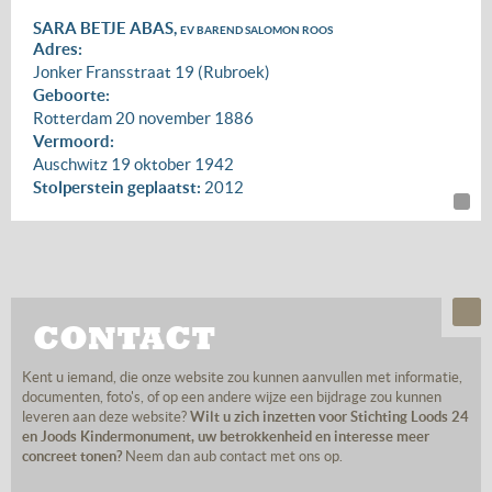
SARA BETJE ABAS,
EV BAREND SALOMON ROOS
Adres:
Jonker Fransstraat 19 (Rubroek)
Geboorte:
Rotterdam
20 november 1886
Vermoord:
Auschwitz
19 oktober 1942
Stolperstein geplaatst:
2012
CONTACT
Kent u iemand, die onze website zou kunnen aanvullen met informatie,
documenten, foto's, of op een andere wijze een bijdrage zou kunnen
leveren aan deze website?
Wilt u zich inzetten voor Stichting Loods 24
en Joods Kindermonument, uw betrokkenheid en interesse meer
concreet tonen?
Neem dan aub contact met ons op.