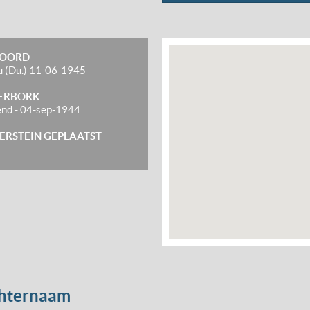
OORD
 (Du.)
11-06-1945
ERBORK
end
-
04-sep-1944
ERSTEIN GEPLAATST
chternaam