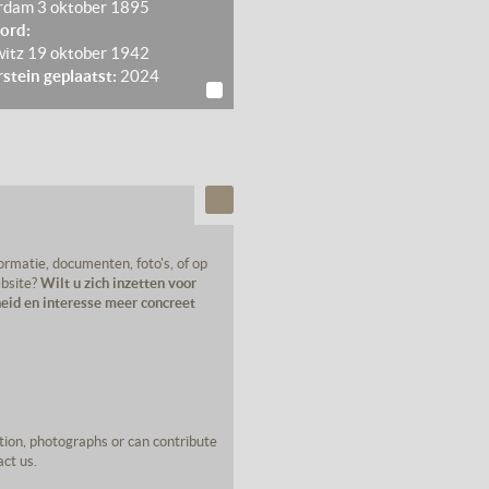
rdam
3 oktober 1895
ord:
witz
19 oktober 1942
rstein geplaatst:
2024
rmatie, documenten, foto's, of op
ebsite?
Wilt u zich inzetten voor
eid en interesse meer concreet
on, photographs or can contribute
act us.