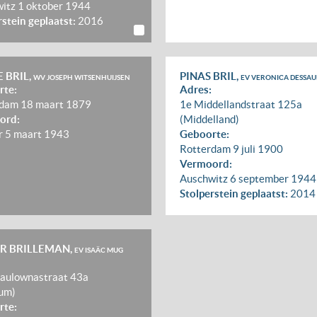
witz
1 oktober 1944
rstein geplaatst:
2016
E BRIL,
PINAS BRIL,
WV JOSEPH WITSENHUIJSEN
EV VERONICA DESSAU
rte:
Adres:
rdam
18 maart 1879
1e Middellandstraat 125a
ord:
(Middelland)
r
5 maart 1943
Geboorte:
Rotterdam
9 juli 1900
Vermoord:
Auschwitz
6 september 1944
Stolperstein geplaatst:
2014
R BRILLEMAN,
EV ISAÄC MUG
aulownastraat 43a
um)
rte: