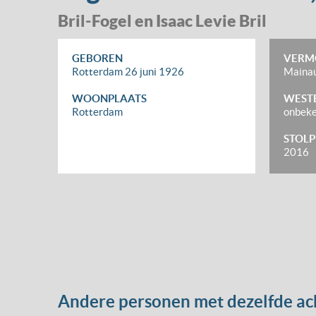
Bril-Fogel en Isaac Levie Bril
GEBOREN
VERM
Rotterdam
26 juni 1926
Mainau
WOONPLAATS
WEST
Rotterdam
onbek
STOLP
2016
Andere personen met dezelfde a