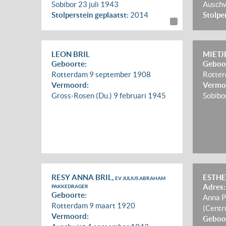
Sobibor
23 juli 1943
Ausch
Stolperstein geplaatst:
2014
Stolpe
LEON BRIL
MIETJ
Geboorte:
Geboo
Rotterdam
9 september 1908
Rotte
Vermoord:
Vermo
Gross-Rosen (Du.)
9 februari 1945
Sobibo
RESY ANNA BRIL,
ESTHE
EV JULIUS ABRAHAM
Adres:
PAKKEDRAGER
Geboorte:
Anna P
Rotterdam
9 maart 1920
(Centr
Vermoord:
Geboo