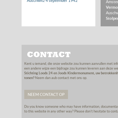
Auschwitz
4 september 1942
Amste
Vermo
Ausch
Stolpe
CONTACT
Kent u iemand, die onze website zou kunnen aanvullen met info
een andere wijze een bijdrage zou kunnen leveren aan deze w
Stichting Loods 24 en Joods Kindermonument, uw betrokkenh
tonen?
Neem dan aub contact met ons op.
NEEM CONTACT OP
Do you know someone who may have information, documentati
to this website in any other way? Please don't hesitate to cont