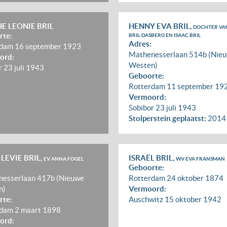
E LEONIE BRIL
HENNY EVA BRIL,
DOCHTER VA
rte:
BRIL-DASBERG EN ISAAC BRIL
Adres:
rdam
16 september 1923
Mathenesserlaan 514b (Nie
ord:
Westen)
r
23 juli 1943
Geboorte:
Rotterdam
11 september 19
Vermoord:
Sobibor
23 juli 1943
Stolperstein geplaatst:
2014
 LEVIE BRIL,
ISRAËL BRIL,
EV ANNA FOGEL
WV EVA FRANSMAN
Geboorte:
esserlaan 417b (Nieuwe
Rotterdam
24 oktober 1874
n)
Vermoord:
rte:
Auschwitz
15 oktober 1942
rdam
2 maart 1898
ord: