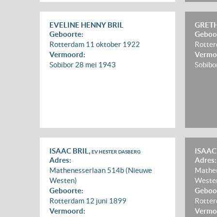
EVELINE HENNY BRIL
GRETH
Geboorte:
Geboo
Rotterdam
11 oktober 1922
Rotte
Vermoord:
Vermo
Sobibor
28 mei 1943
Sobibo
ISAAC BRIL,
ISAAC
EV HESTER DASBERG
Adres:
Adres:
Mathenesserlaan 514b (Nieuwe
Mathen
Westen)
Weste
Geboorte:
Geboo
Rotterdam
12 juni 1899
Rotte
Vermoord:
Vermo