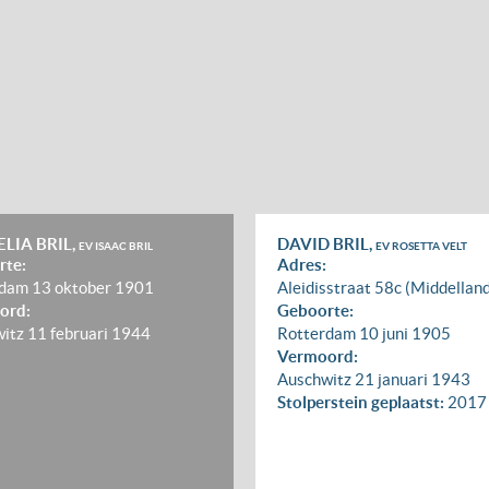
LIA BRIL,
DAVID BRIL,
EV ISAAC BRIL
EV ROSETTA VELT
rte:
Adres:
rdam
13 oktober 1901
Aleidisstraat 58c (Middellan
ord:
Geboorte:
witz
11 februari 1944
Rotterdam
10 juni 1905
Vermoord:
Auschwitz
21 januari 1943
Stolperstein geplaatst:
2017