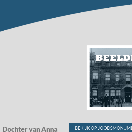
BEELD
,
Dochter van Anna
BEKIJK OP JOODSMONUME