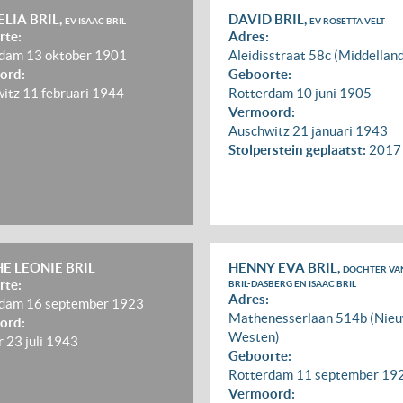
LIA BRIL,
DAVID BRIL,
EV ISAAC BRIL
EV ROSETTA VELT
rte:
Adres:
rdam
13 oktober 1901
Aleidisstraat 58c (Middellan
ord:
Geboorte:
witz
11 februari 1944
Rotterdam
10 juni 1905
Vermoord:
Auschwitz
21 januari 1943
Stolperstein geplaatst:
2017
E LEONIE BRIL
HENNY EVA BRIL,
DOCHTER VA
rte:
BRIL-DASBERG EN ISAAC BRIL
Adres:
rdam
16 september 1923
Mathenesserlaan 514b (Nie
ord:
Westen)
r
23 juli 1943
Geboorte:
Rotterdam
11 september 19
Vermoord: