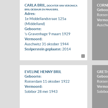
CARLA BRIL,
CORNE
DOCHTER VAN VERONICA
Geboo
BRIL-DESSAUR EN PINAS BRIL
Adres:
Rotte
1e Middellandstraat 125a
Vermo
(MIddelland)
Ausch
Geboorte:
’s-Gravenhage
9 maart 1929
Vermoord:
Auschwitz
31 oktober 1944
Stolperstein geplaatst:
2014
EVELINE HENNY BRIL
GRETH
Geboorte:
Geboo
Rotterdam
11 oktober 1922
Rotte
Vermoord:
Vermo
Sobibor
28 mei 1943
Sobibo