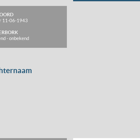
OORD
r
11-06-1943
ERBORK
end
-
onbekend
chternaam