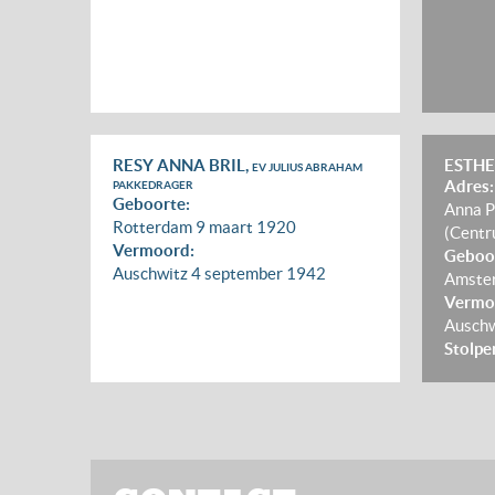
RESY ANNA BRIL,
ESTHE
EV JULIUS ABRAHAM
Adres:
PAKKEDRAGER
Geboorte:
Anna P
Rotterdam
9 maart 1920
(Centr
Vermoord:
Geboo
Auschwitz
4 september 1942
Amste
Vermo
Ausch
Stolpe