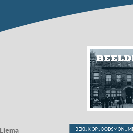
BEELD
 Liema
BEKIJK OP JOODSMONUME