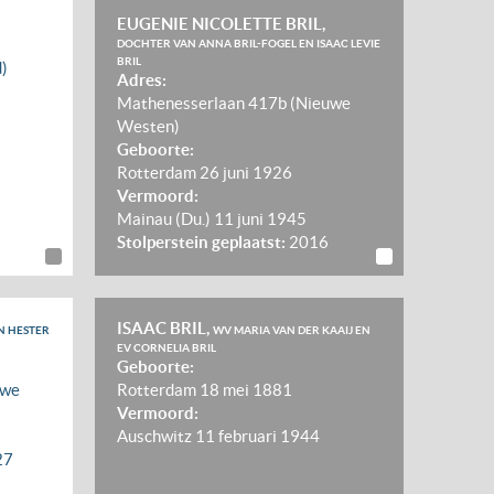
EUGENIE NICOLETTE BRIL,
DOCHTER VAN ANNA BRIL-FOGEL EN ISAAC LEVIE
BRIL
d)
Adres:
Mathenesserlaan 417b (Nieuwe
Westen)
Geboorte:
Rotterdam
26 juni 1926
Vermoord:
Mainau (Du.)
11 juni 1945
Stolperstein geplaatst:
2016
ISAAC BRIL,
N HESTER
WV MARIA VAN DER KAAIJ EN
EV CORNELIA BRIL
Geboorte:
uwe
Rotterdam
18 mei 1881
Vermoord:
Auschwitz
11 februari 1944
27