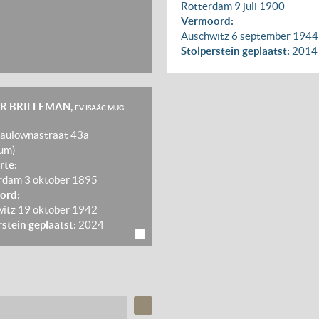
Rotterdam
9 juli 1900
Vermoord:
Auschwitz
6 september 1944
Stolperstein geplaatst:
2014
R BRILLEMAN,
EV ISAÄC MUG
aulownastraat 43a
um)
rte:
rdam
3 oktober 1895
ord:
witz
19 oktober 1942
rstein geplaatst:
2024