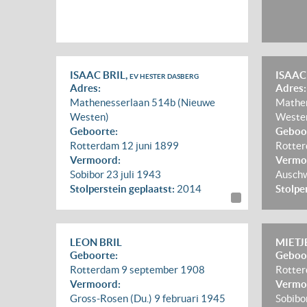
ISAAC BRIL,
ISAAC
EV HESTER DASBERG
Adres:
Adres:
Mathenesserlaan 514b (Nieuwe
Mathen
Westen)
Weste
Geboorte:
Geboo
Rotterdam
12 juni 1899
Rotte
Vermoord:
Vermo
Sobibor
23 juli 1943
Ausch
Stolperstein geplaatst:
2014
Stolpe
LEON BRIL
MIETJ
Geboorte:
Geboo
Rotterdam
9 september 1908
Rotte
Vermoord:
Vermo
Gross-Rosen (Du.)
9 februari 1945
Sobibo