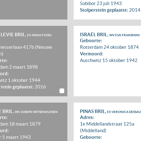
Sobibor
23 juli 1943
Stolperstein geplaatst:
2014
 LEVIE BRIL,
ISRAËL BRIL,
EV ANNA FOGEL
WV EVA FRANSMAN
Geboorte:
esserlaan 417b (Nieuwe
Rotterdam
24 oktober 1874
n)
Vermoord:
rte:
Auschwitz
15 oktober 1942
rdam
2 maart 1898
ord:
witz
1 oktober 1944
rstein geplaatst:
2016
E BRIL,
PINAS BRIL,
WV JOSEPH WITSENHUIJSEN
EV VERONICA DESSAU
rte:
Adres:
rdam
18 maart 1879
1e Middellandstraat 125a
ord:
(Middelland)
r
5 maart 1943
Geboorte: